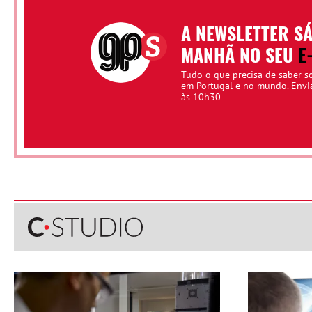
A NEWSLETTER S
MANHÃ NO SEU
E
Tudo o que precisa de saber s
em Portugal e no mundo. Env
às 10h30