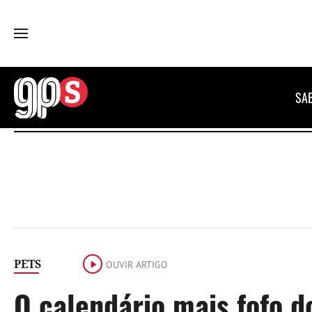
GPS
SA
PETS
OUVIR ARTIGO
O calendário mais fofo do