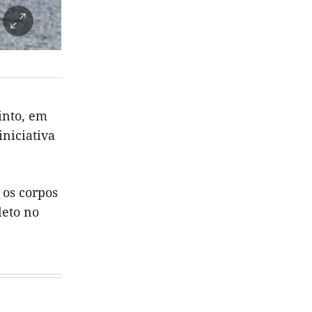
into, em
niciativa
 os corpos
leto no