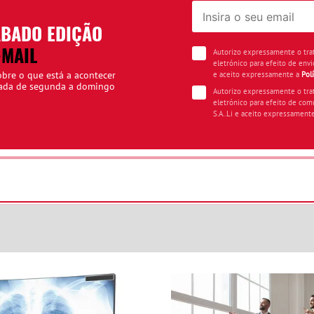
ÁBADO EDIÇÃO
-MAIL
Autorizo expressamente o tr
eletrónico para efeito de envi
obre o que está a acontecer
e aceito expressamente a
Pol
iada de segunda a domingo
Autorizo expressamente o tr
eletrónico para efeito de com
S.A..Li e aceito expressament