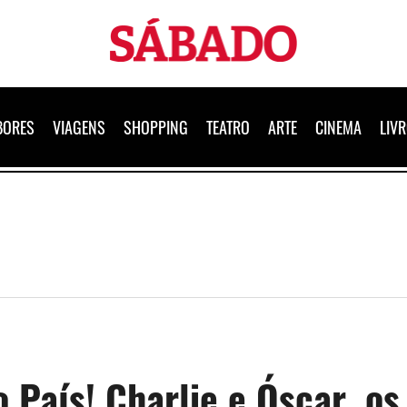
Sábado
BORES
VIAGENS
SHOPPING
TEATRO
ARTE
CINEMA
LIV
 País! Charlie e Óscar, os