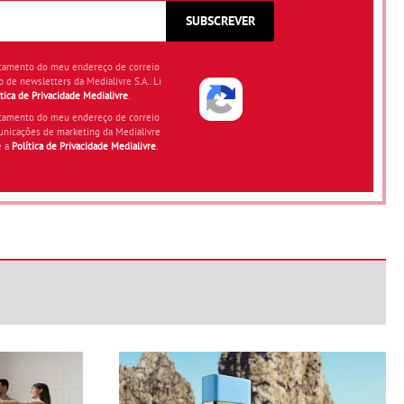
SUBSCREVER
atamento do meu endereço de correio
o de newsletters da Medialivre S.A.. Li
ítica de Privacidade Medialivre
.
atamento do meu endereço de correio
unicações de marketing da Medialivre
e a
Política de Privacidade Medialivre
.