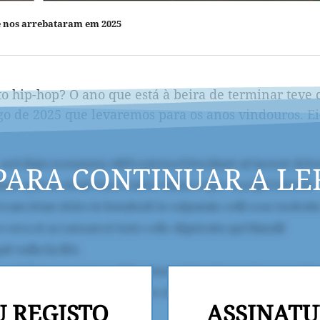
ue nos arrebataram em 2025
o hip-hop? O ano que está à beira de terminar teve 
go de 2025 que levaremos para os anos vindouros. Ei-
PARA CONTINUAR A LE
U REGISTO
ASSINATU