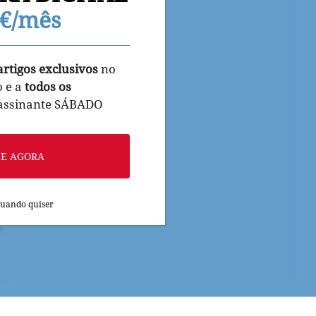
9€/mês
artigos exclusivos
no
o e a
todos os
 assinante SÁBADO
NE AGORA
quando quiser