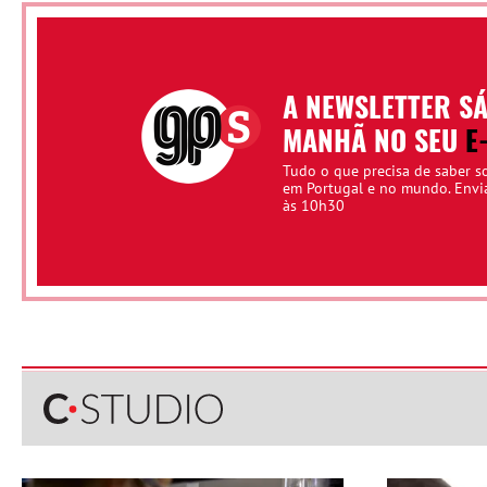
A NEWSLETTER S
MANHÃ NO SEU
E
Tudo o que precisa de saber s
em Portugal e no mundo. Env
às 10h30