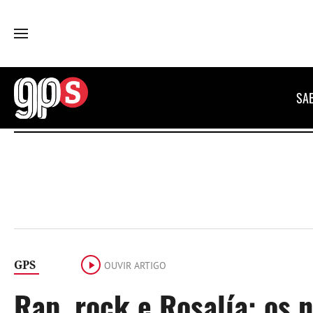
GPS
SA
GPS
OUVIR ARTIGO
Rap, rock e Rosalía: os 