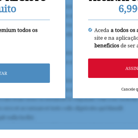
uito
6,9
remium todos os
Aceda
a todos os 
site e na aplicaçã
beneficios
de ser
ASSI
TAR
Cancele 