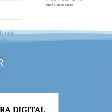
11 de julho de 2026 às 08:00
André Almeida Santos
de tudo.
los.
R
RA DIGITAL