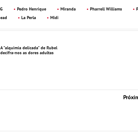
 G
Pedro Henrique
Miranda
Pharrell Williams
head
La Perla
Midi
A "alquimia delicada" de Rubel
decifra-nos as dores adultas
Próxi