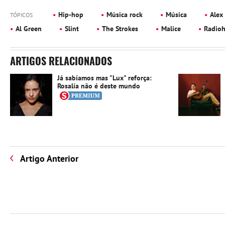
Hip-hop
Música rock
Música
Alex
TÓPICOS
Al Green
Slint
The Strokes
Malice
Radio
ARTIGOS RELACIONADOS
Já sabíamos mas "Lux" reforça:
Rosalía não é deste mundo
Artigo Anterior