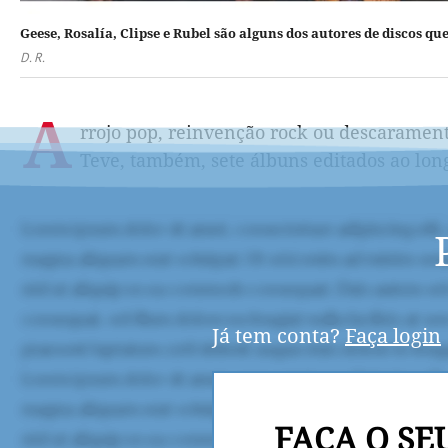
Geese, Rosalía, Clipse e Rubel são alguns dos autores de discos q
D. R.
A
rrojo pop, reinvenção rock ou descarament
Teve, também, sete álbuns editados ao lon
Já tem conta?
Faça login
FAÇA O SE