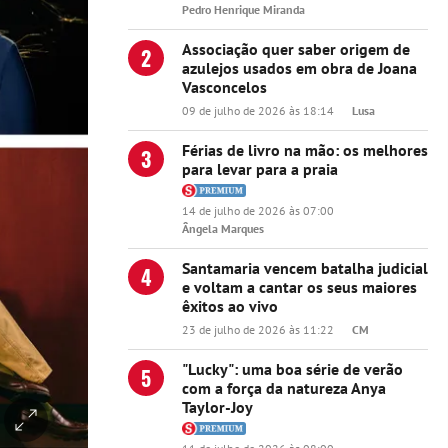
Pedro Henrique Miranda
Associação quer saber origem de
2
azulejos usados em obra de Joana
Vasconcelos
09 de julho de 2026 às 18:14
Lusa
Férias de livro na mão: os melhores
3
para levar para a praia
14 de julho de 2026 às 07:00
Ângela Marques
Santamaria vencem batalha judicial
4
e voltam a cantar os seus maiores
êxitos ao vivo
23 de julho de 2026 às 11:22
CM
"Lucky": uma boa série de verão
5
com a força da natureza Anya
Taylor-Joy