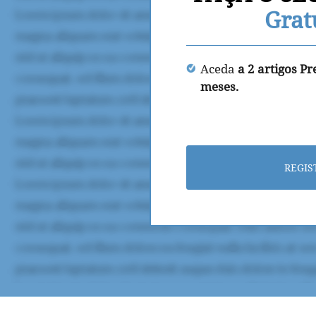
Grat
Aceda
a 2 artigos P
meses.
REGIS