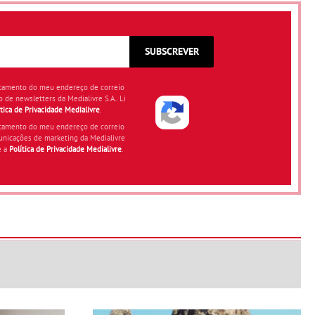
SUBSCREVER
atamento do meu endereço de correio
o de newsletters da Medialivre S.A.. Li
ítica de Privacidade Medialivre
.
atamento do meu endereço de correio
unicações de marketing da Medialivre
e a
Política de Privacidade Medialivre
.