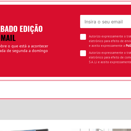
ÁBADO EDIÇÃO
-MAIL
Autorizo expressamente o tr
eletrónico para efeito de envi
obre o que está a acontecer
e aceito expressamente a
Pol
iada de segunda a domingo
Autorizo expressamente o tr
eletrónico para efeito de com
S.A..Li e aceito expressament