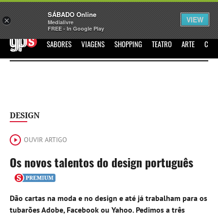
Sábado
SÁBADO Online
Assine
Iniciar Sessão
VIEW
×
Medialivre
FREE - In Google Play
GPS
SABORES
VIAGENS
SHOPPING
TEATRO
ARTE
CIN
DESIGN
OUVIR ARTIGO
Os novos talentos do design português
Dão cartas na moda e no design e até já trabalham para os
tubarões Adobe, Facebook ou Yahoo. Pedimos a três