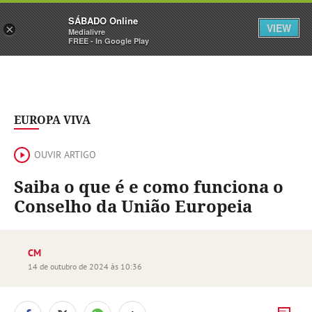
Sábado
SÁBADO Online
Assine
Iniciar Sessão
VIEW
×
Medialivre
FREE - In Google Play
EUROPA VIVA
OUVIR ARTIGO
Saiba o que é e como funciona o
Conselho da União Europeia
CM
14 de outubro de 2024 às 10:36