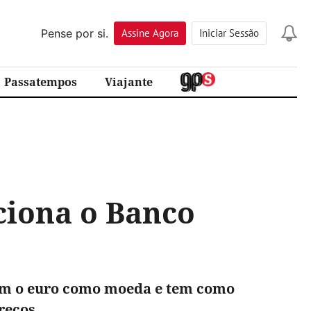
Pense por si.
Assine
Agora
Iniciar Sessão
Passatempos
Viajante
ciona o Banco
izam o euro como moeda e tem como
reços.