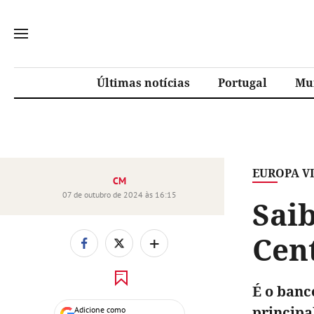
Últimas notícias
Portugal
Mu
EUROPA V
CM
07 de outubro de 2024 às 16:15
Sai
Cen
+
É o banc
principa
Adicione como