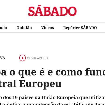
Sábado
ndo
Opinião
Vídeos
Repórter SÁBADO
IVA
OUVIR ARTIGO
ba o que é e como fun
tral Europeu
o dos 19 países da União Europeia que util
l objetivo a manutenção da estabilidade de p