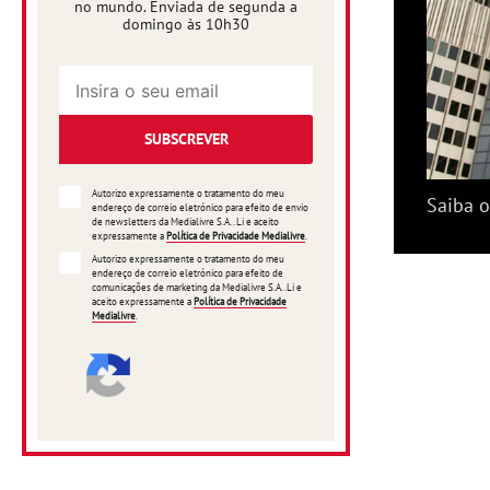
no mundo. Enviada de segunda a
domingo às 10h30
SUBSCREVER
Autorizo expressamente o tratamento do meu
Saiba o
endereço de correio eletrónico para efeito de envio
de newsletters da Medialivre S.A.. Li e aceito
expressamente a
Política de Privacidade Medialivre
.
Autorizo expressamente o tratamento do meu
endereço de correio eletrónico para efeito de
comunicações de marketing da Medialivre S.A..Li e
aceito expressamente a
Política de Privacidade
Medialivre
.