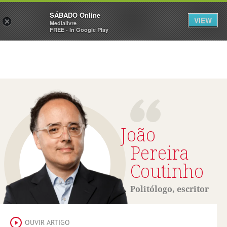
Sábado
SÁBADO Online
Assine
Iniciar Sessão
VIEW
×
Medialivre
FREE - In Google Play
João
Pereira
Coutinho
Politólogo, escritor
OUVIR ARTIGO