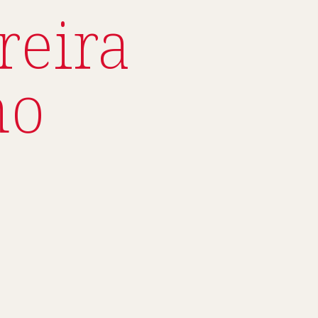
reira
ho