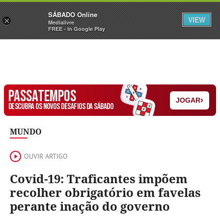
Sábado
SÁBADO Online
Assine
Iniciar Sessão
VIEW
×
Medialivre
FREE - In Google Play
PASSATEMPOS
›
JOGAR
DESCUBRA OS NOVOS DESAFIOS DA SÁBADO
MUNDO
OUVIR ARTIGO
Covid-19: Traficantes impõem
recolher obrigatório em favelas
perante inação do governo