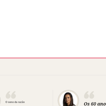
O sono da razão
Os 60 ano