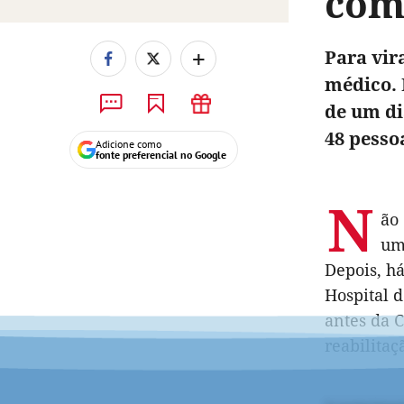
com
+
Para vir
médico. 
de um di
48 pesso
Adicione como
fonte preferencial no Google
N
ão
um
Depois, há
Hospital 
antes da 
reabilita