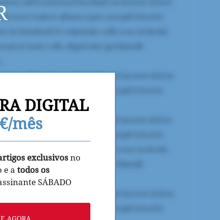
R
RA DIGITAL
9€/mês
artigos exclusivos
no
o e a
todos os
 assinante SÁBADO
NE AGORA