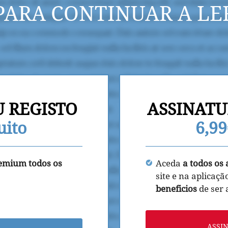
PARA CONTINUAR A LE
U REGISTO
ASSINATU
uito
6,9
remium todos os
Aceda
a todos os 
site e na aplicaçã
beneficios
de ser
ASSI