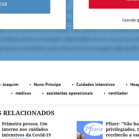
TAR
Cancele 
Joaquim
Nuno Príncipe
Cuidados Intensivos
Hosp
médicos
assistentes operacionais
ventilador
S RELACIONADOS
Primeira pessoa. Um
Pfizer: "Não ha
interno nos cuidados
privilegiados, 
intensivos da Covid-19
receberão a va