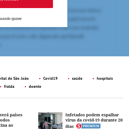
quando quiser
ital de São João
Covid19
saúde
hospitais
fralda
doente
verá países
Infetados podem espalhar
todos
vírus da covid-19 durante 20
cina ao
dias