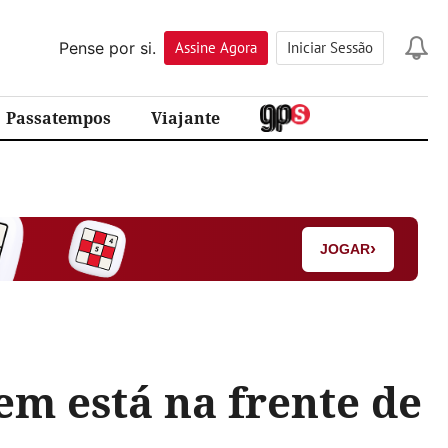
Pense por si.
Assine
Agora
Iniciar Sessão
Passatempos
Viajante
›
JOGAR
em está na frente de