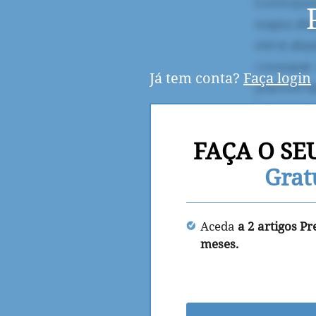
Já tem conta?
Faça login
FAÇA O SE
Grat
Aceda
a 2 artigos P
meses.