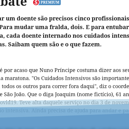
bate
ar um doente são precisos cinco profissionai
Para mudar uma fralda, dois. E para entubar e
a, cada doente internado nos cuidados inten
as. Saibam quem são e o que fazem.
 é por acaso que Nuno Príncipe costuma dizer aos se
a maratona. "Os Cuidados Intensivos são importante
 todos os outros para correr fora daqui", diz o coor
de São João. Que o diga Joaquim (nome fictício), 61
Covid19. Teve alta daquele serviço no dia 3 de nov
ção intensiva. Ainda precisa de ajuda para andar e 