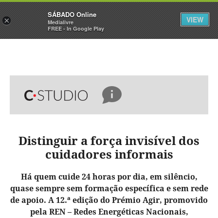
Sábado
SÁBADO Online
Assine
Iniciar Sessão
VIEW
×
Medialivre
FREE - In Google Play
Distinguir a força invisível dos
cuidadores informais
Há quem cuide 24 horas por dia, em silêncio,
quase sempre sem formação específica e sem rede
de apoio. A 12.ª edição do Prémio Agir, promovido
pela REN – Redes Energéticas Nacionais,