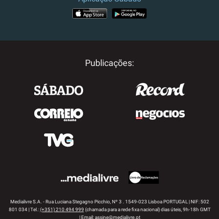
APP STORE
GOOGLE PLAY
Publicações:
Medialivre S.A. - Rua Luciana Stegagno Picchio, Nº 3 . 1549-023 Lisboa PORTUGAL | NIF: 502
801 034 | Tel.:
(+351) 210 494 999
(chamada para a rede fixa nacional) dias úteis, 9h-18h GMT
| Email:
assine@medialivre.pt