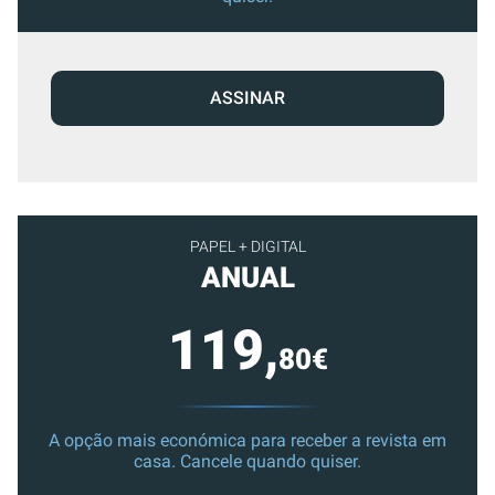
ASSINAR
PAPEL + DIGITAL
ANUAL
119,
80€
A opção mais económica para receber a revista em
casa. Cancele quando quiser.