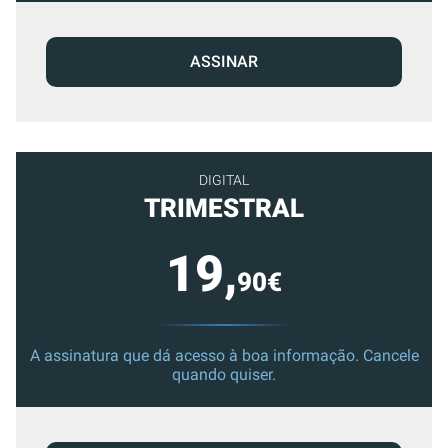
ASSINAR
DIGITAL
TRIMESTRAL
19,
90€
A assinatura que dá acesso à boa informação. Cancele
quando quiser.