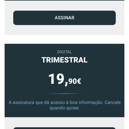
ASSINAR
DIGITAL
TRIMESTRAL
19,
90€
A assinatura que dá acesso à boa informação. Cancele
quando quiser.