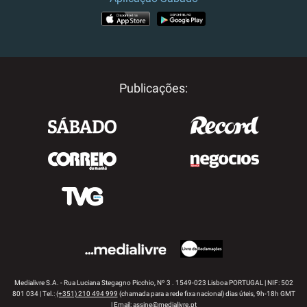
APP STORE
GOOGLE PLAY
Publicações:
Medialivre S.A. - Rua Luciana Stegagno Picchio, Nº 3 . 1549-023 Lisboa PORTUGAL | NIF: 502
801 034 | Tel.:
(+351) 210 494 999
(chamada para a rede fixa nacional) dias úteis, 9h-18h GMT
| Email:
assine@medialivre.pt