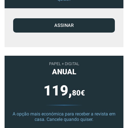
ASSINAR
PAPEL + DIGITAL
ANUAL
119,
80€
A opção mais económica para receber a revista em
casa. Cancele quando quiser.