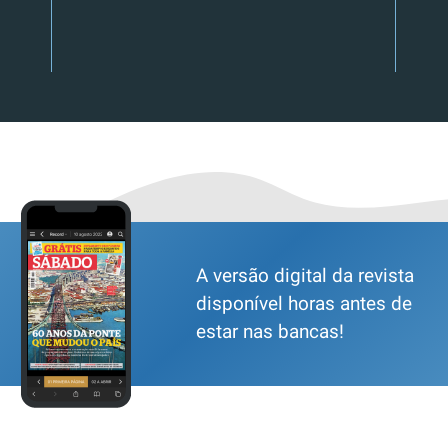
A versão digital da revista
disponível horas antes de
estar nas bancas!