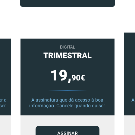
DIGITAL
TRIMESTRAL
19,
90€
r a
A assinatura que dá acesso à boa
A
ser.
informação. Cancele quando quiser.
ASSINAR