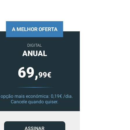
A MELHOR OFERTA
DIGITAL
ANUAL
69,
99€
 opção mais económica: 0,19€ /dia.
Cancele quando quiser.
ASSINAR