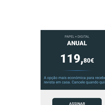
PAPEL + DIGITAL
ANUAL
119,
80€
A opção mais económica para recebe
revista em casa. Cancele quando qui
ASSINAR