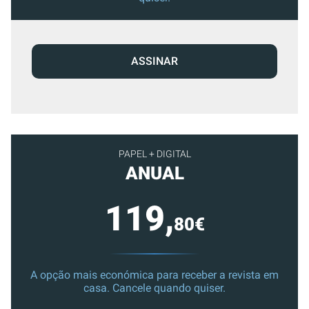
ASSINAR
PAPEL + DIGITAL
ANUAL
119,
80€
A opção mais económica para receber a revista em
casa. Cancele quando quiser.