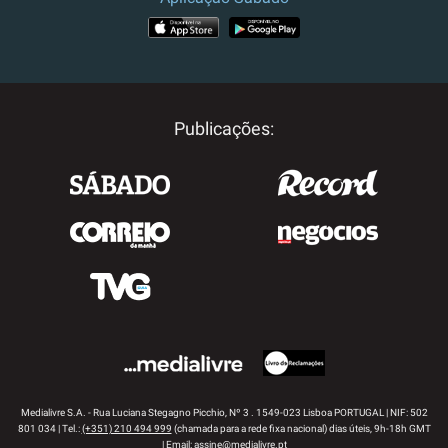
APP STORE
GOOGLE PLAY
Publicações:
Medialivre S.A. - Rua Luciana Stegagno Picchio, Nº 3 . 1549-023 Lisboa PORTUGAL | NIF: 502
801 034 | Tel.:
(+351) 210 494 999
(chamada para a rede fixa nacional) dias úteis, 9h-18h GMT
| Email:
assine@medialivre.pt