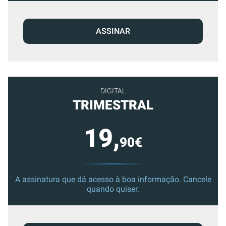
ASSINAR
DIGITAL
TRIMESTRAL
19,
90€
A assinatura que dá acesso à boa informação. Cancele
quando quiser.