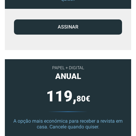
ASSINAR
PAPEL + DIGITAL
ANUAL
119,
80€
A opção mais económica para receber a revista em
casa. Cancele quando quiser.