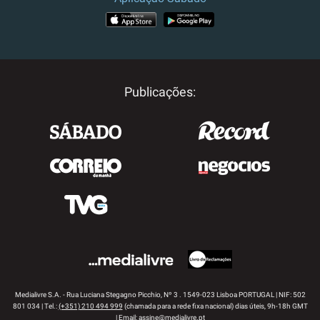
APP STORE
GOOGLE PLAY
Publicações:
Medialivre S.A. - Rua Luciana Stegagno Picchio, Nº 3 . 1549-023 Lisboa PORTUGAL | NIF: 502
801 034 | Tel.:
(+351) 210 494 999
(chamada para a rede fixa nacional) dias úteis, 9h-18h GMT
| Email:
assine@medialivre.pt