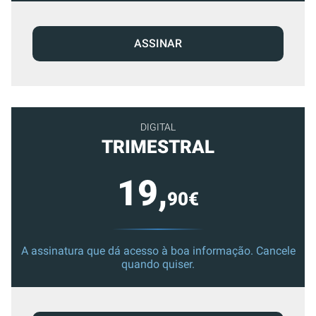
ASSINAR
DIGITAL
TRIMESTRAL
19,
90€
A assinatura que dá acesso à boa informação. Cancele
quando quiser.