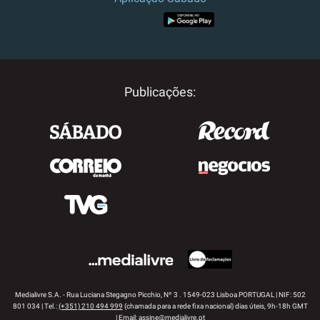
APP STORE
GOOGLE PLAY
Publicações:
Medialivre S.A. - Rua Luciana Stegagno Picchio, Nº 3 . 1549-023 Lisboa PORTUGAL | NIF: 502
801 034 | Tel.:
(+351) 210 494 999
(chamada para a rede fixa nacional) dias úteis, 9h-18h GMT
| Email:
assine@medialivre.pt