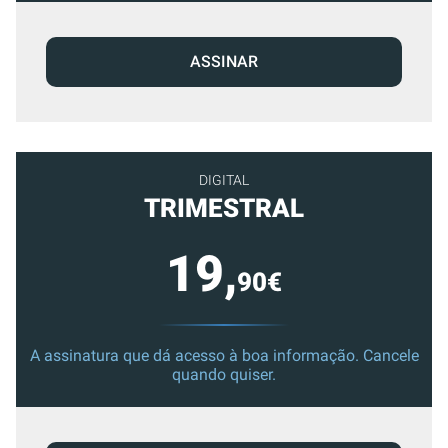
ASSINAR
DIGITAL
TRIMESTRAL
19,
90€
A assinatura que dá acesso à boa informação. Cancele
quando quiser.