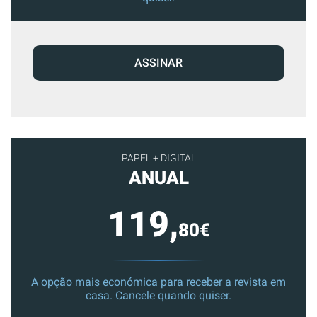
ASSINAR
PAPEL + DIGITAL
ANUAL
119,
80€
A opção mais económica para receber a revista em
casa. Cancele quando quiser.