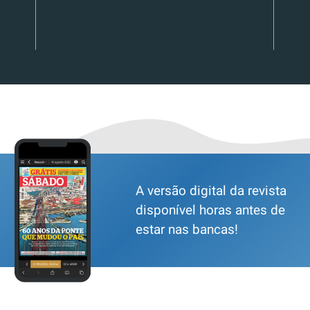
A versão digital da revista
disponível horas antes de
estar nas bancas!