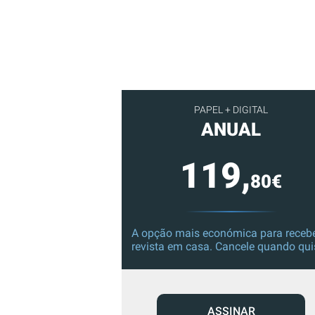
PAPEL + DIGITAL
ANUAL
119,
80€
A opção mais económica para recebe
revista em casa. Cancele quando qui
ASSINAR