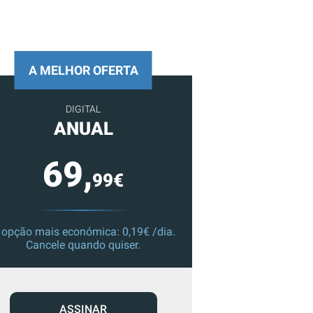
A MELHOR OFERTA
DIGITAL
ANUAL
69,
99€
 opção mais económica: 0,19€ /dia.
Cancele quando quiser.
ASSINAR