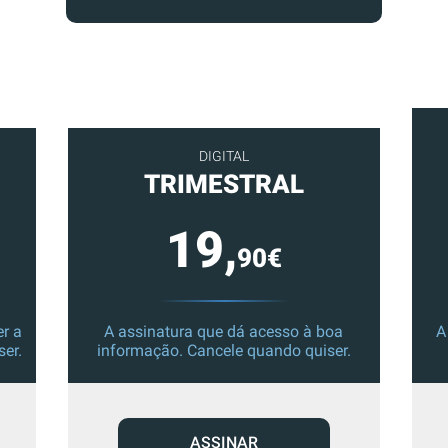
DIGITAL
TRIMESTRAL
19,
90€
r a
A assinatura que dá acesso à boa
A
ser.
informação. Cancele quando quiser.
ASSINAR