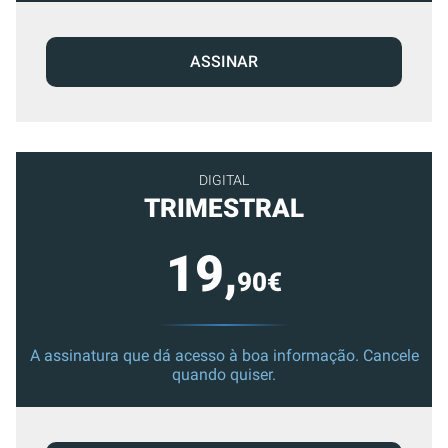
ASSINAR
DIGITAL
TRIMESTRAL
19,
90€
A assinatura que dá acesso à boa informação. Cancele
quando quiser.