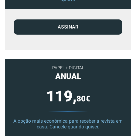
ASSINAR
PAPEL + DIGITAL
ANUAL
119,
80€
A opção mais económica para receber a revista em
casa. Cancele quando quiser.