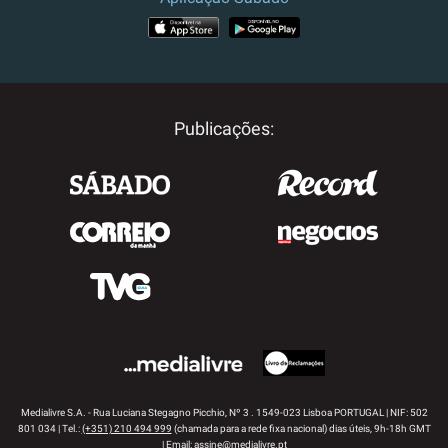
APP STORE
GOOGLE PLAY
Publicações:
Medialivre S.A. - Rua Luciana Stegagno Picchio, Nº 3 . 1549-023 Lisboa PORTUGAL | NIF: 502
801 034 | Tel.:
(+351) 210 494 999
(chamada para a rede fixa nacional) dias úteis, 9h-18h GMT
| Email:
assine@medialivre.pt