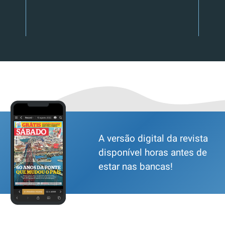
A versão digital da revista
disponível horas antes de
estar nas bancas!