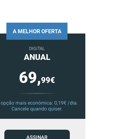
A MELHOR OFERTA
DIGITAL
ANUAL
69,
99€
 opção mais económica: 0,19€ /dia.
Cancele quando quiser.
ASSINAR