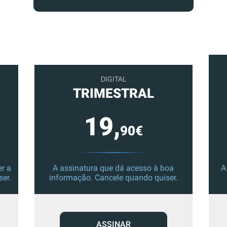
DIGITAL
TRIMESTRAL
19,
90€
r a
A assinatura que dá acesso à boa
A
ser.
informação. Cancele quando quiser.
ASSINAR