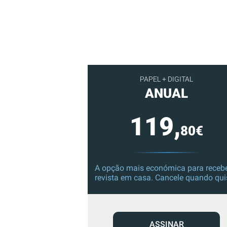
PAPEL + DIGITAL
ANUAL
119,
80€
A opção mais económica para recebe
revista em casa. Cancele quando qui
ASSINAR