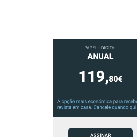
PAPEL + DIGITAL
ANUAL
119,
80€
A opção mais económica para recebe
revista em casa. Cancele quando qui
ASSINAR