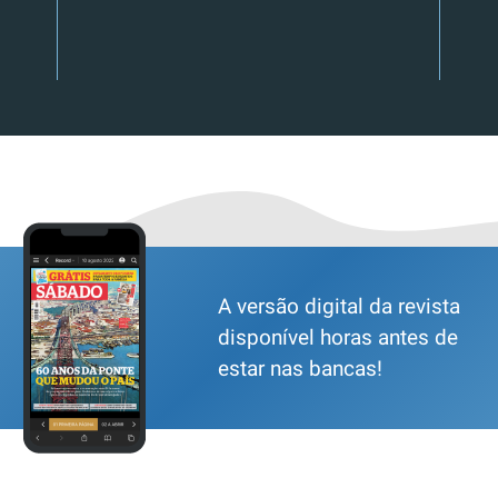
A versão digital da revista
disponível horas antes de
estar nas bancas!