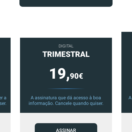
DIGITAL
TRIMESTRAL
19,
90€
r a
A assinatura que dá acesso à boa
A
ser.
informação. Cancele quando quiser.
ASSINAR