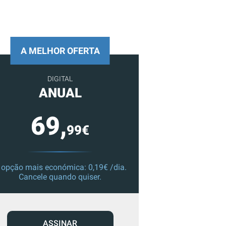
A MELHOR OFERTA
DIGITAL
ANUAL
69,
99€
 opção mais económica: 0,19€ /dia.
Cancele quando quiser.
ASSINAR