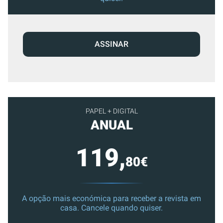
ASSINAR
PAPEL + DIGITAL
ANUAL
119,
80€
A opção mais económica para receber a revista em
casa. Cancele quando quiser.