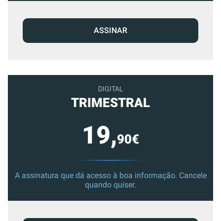
ASSINAR
DIGITAL
TRIMESTRAL
19,
90€
A assinatura que dá acesso à boa informação. Cancele
quando quiser.