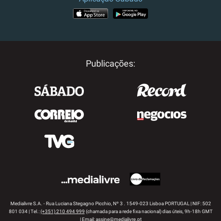
APP STORE
GOOGLE PLAY
Publicações:
Medialivre S.A. - Rua Luciana Stegagno Picchio, Nº 3 . 1549-023 Lisboa PORTUGAL | NIF: 502
801 034 | Tel.:
(+351) 210 494 999
(chamada para a rede fixa nacional) dias úteis, 9h-18h GMT
| Email:
assine@medialivre.pt