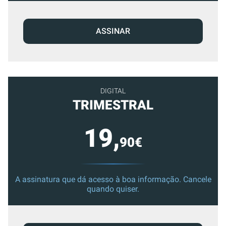
ASSINAR
DIGITAL
TRIMESTRAL
19,
90€
A assinatura que dá acesso à boa informação. Cancele
quando quiser.