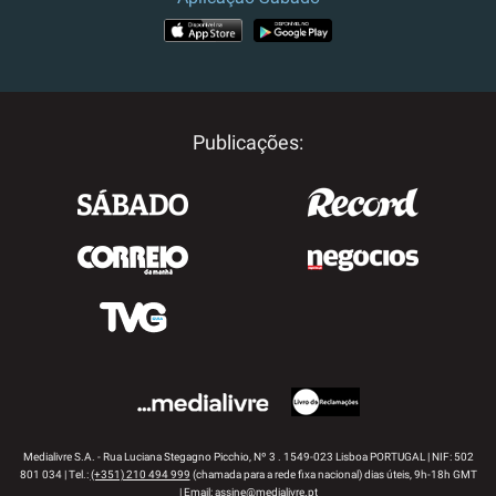
APP STORE
GOOGLE PLAY
Publicações:
Medialivre S.A. - Rua Luciana Stegagno Picchio, Nº 3 . 1549-023 Lisboa PORTUGAL | NIF: 502
801 034 | Tel.:
(+351) 210 494 999
(chamada para a rede fixa nacional) dias úteis, 9h-18h GMT
| Email:
assine@medialivre.pt