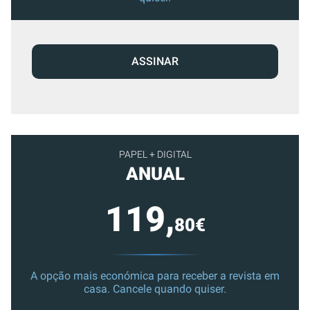
ASSINAR
PAPEL + DIGITAL
ANUAL
119,
80€
A opção mais económica para receber a revista em
casa. Cancele quando quiser.