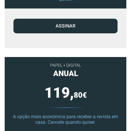
ASSINAR
PAPEL + DIGITAL
ANUAL
119,
80€
A opção mais económica para receber a revista em
casa. Cancele quando quiser.