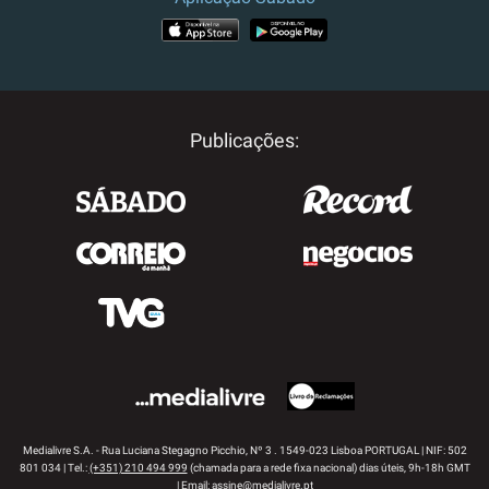
APP STORE
GOOGLE PLAY
Publicações:
Medialivre S.A. - Rua Luciana Stegagno Picchio, Nº 3 . 1549-023 Lisboa PORTUGAL | NIF: 502
801 034 | Tel.:
(+351) 210 494 999
(chamada para a rede fixa nacional) dias úteis, 9h-18h GMT
| Email:
assine@medialivre.pt