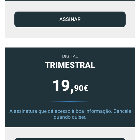
ASSINAR
DIGITAL
TRIMESTRAL
19,
90€
A assinatura que dá acesso à boa informação. Cancele
quando quiser.