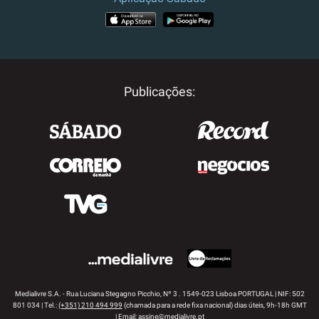
APP STORE
GOOGLE PLAY
Publicações:
Medialivre S.A. - Rua Luciana Stegagno Picchio, Nº 3 . 1549-023 Lisboa PORTUGAL | NIF: 502
801 034 | Tel.:
(+351) 210 494 999
(chamada para a rede fixa nacional) dias úteis, 9h-18h GMT
| Email:
assine@medialivre.pt