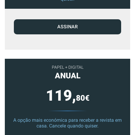
ASSINAR
PAPEL + DIGITAL
ANUAL
119,
80€
A opção mais económica para receber a revista em
casa. Cancele quando quiser.