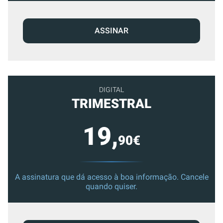
ASSINAR
DIGITAL
TRIMESTRAL
19,
90€
A assinatura que dá acesso à boa informação. Cancele
quando quiser.