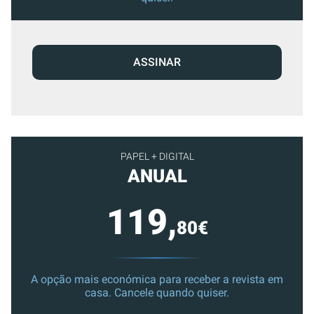
ASSINAR
PAPEL + DIGITAL
ANUAL
119,
80€
A opção mais económica para receber a revista em
casa. Cancele quando quiser.