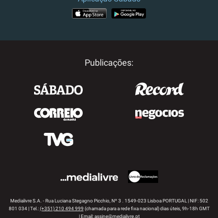
APP STORE
GOOGLE PLAY
Publicações:
Medialivre S.A. - Rua Luciana Stegagno Picchio, Nº 3 . 1549-023 Lisboa PORTUGAL | NIF: 502
801 034 | Tel.:
(+351) 210 494 999
(chamada para a rede fixa nacional) dias úteis, 9h-18h GMT
| Email:
assine@medialivre.pt