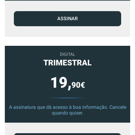
ASSINAR
DIGITAL
TRIMESTRAL
19,
90€
A assinatura que dá acesso à boa informação. Cancele
quando quiser.