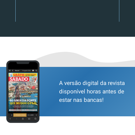
A versão digital da revista
disponível horas antes de
estar nas bancas!