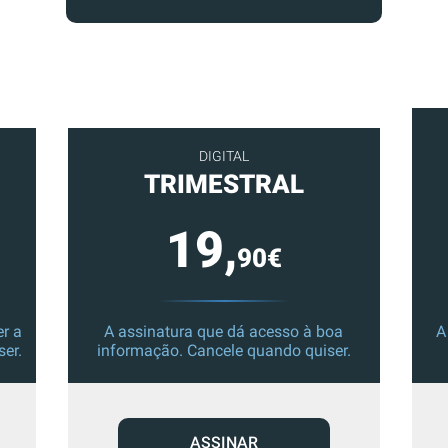
DIGITAL
TRIMESTRAL
19,
90€
r a
A assinatura que dá acesso à boa
A
ser.
informação. Cancele quando quiser.
ASSINAR