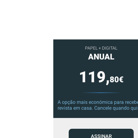
PAPEL + DIGITAL
ANUAL
119,
80€
A opção mais económica para recebe
revista em casa. Cancele quando qui
ASSINAR