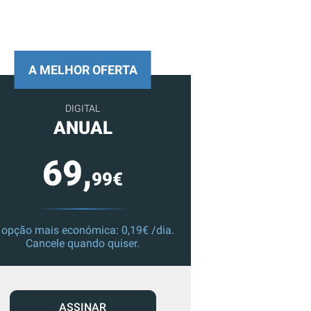
A MELHOR OFERTA
DIGITAL
ANUAL
69,
99€
 opção mais económica: 0,19€ /dia.
Cancele quando quiser.
ASSINAR