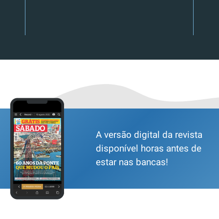
A versão digital da revista
disponível horas antes de
estar nas bancas!