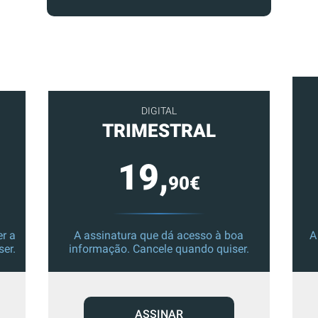
DIGITAL
TRIMESTRAL
19,
90€
r a
A assinatura que dá acesso à boa
A
ser.
informação. Cancele quando quiser.
ASSINAR