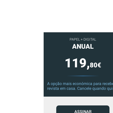
PAPEL + DIGITAL
ANUAL
119,
80€
A opção mais económica para recebe
revista em casa. Cancele quando qui
ASSINAR