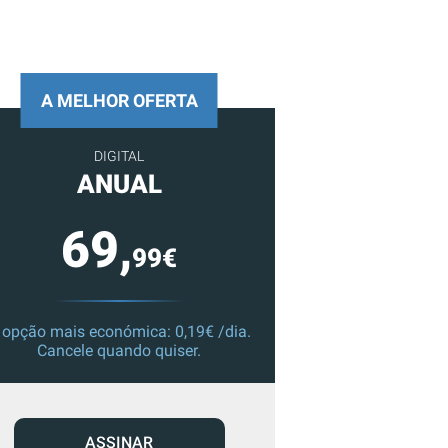
A MELHOR OFERTA
DIGITAL
ANUAL
69,
99€
 opção mais económica: 0,19€ /dia.
Cancele quando quiser.
ASSINAR