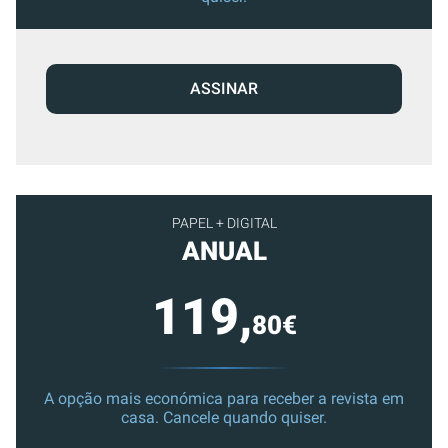
ASSINAR
PAPEL + DIGITAL
ANUAL
119,
80€
A opção mais económica para receber a revista em
casa. Cancele quando quiser.