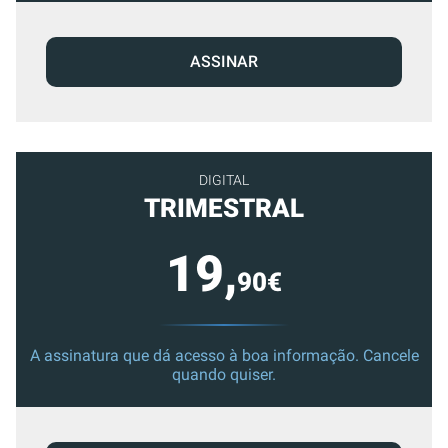
ASSINAR
DIGITAL
TRIMESTRAL
19,
90€
A assinatura que dá acesso à boa informação. Cancele
quando quiser.