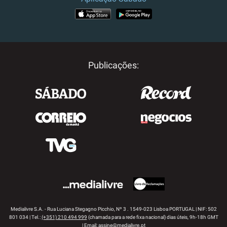
APP STORE
GOOGLE PLAY
Publicações:
Medialivre S.A. - Rua Luciana Stegagno Picchio, Nº 3 . 1549-023 Lisboa PORTUGAL | NIF: 502
801 034 | Tel.:
(+351) 210 494 999
(chamada para a rede fixa nacional) dias úteis, 9h-18h GMT
| Email:
assine@medialivre.pt