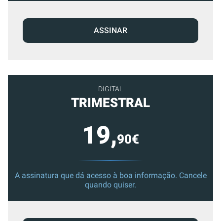
ASSINAR
DIGITAL
TRIMESTRAL
19,
90€
A assinatura que dá acesso à boa informação. Cancele
quando quiser.