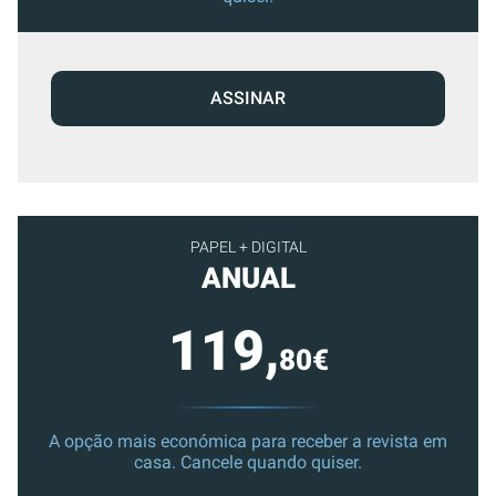
ASSINAR
PAPEL + DIGITAL
ANUAL
119,
80€
A opção mais económica para receber a revista em
casa. Cancele quando quiser.