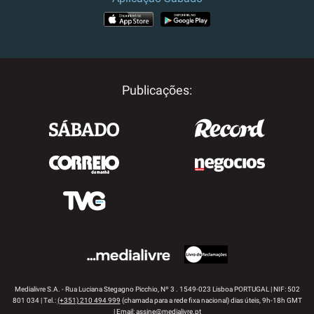
APP STORE
GOOGLE PLAY
Publicações:
Medialivre S.A. - Rua Luciana Stegagno Picchio, Nº 3 . 1549-023 Lisboa PORTUGAL | NIF: 502
801 034 | Tel.:
(+351) 210 494 999
(chamada para a rede fixa nacional) dias úteis, 9h-18h GMT
| Email:
assine@medialivre.pt