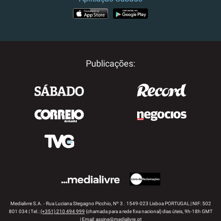
APP STORE
GOOGLE PLAY
Publicações:
Medialivre S.A. - Rua Luciana Stegagno Picchio, Nº 3 . 1549-023 Lisboa PORTUGAL | NIF: 502
801 034 | Tel.:
(+351) 210 494 999
(chamada para a rede fixa nacional) dias úteis, 9h-18h GMT
| Email:
assine@medialivre.pt