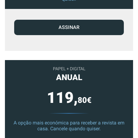
ASSINAR
PAPEL + DIGITAL
ANUAL
119,
80€
A opção mais económica para receber a revista em
casa. Cancele quando quiser.