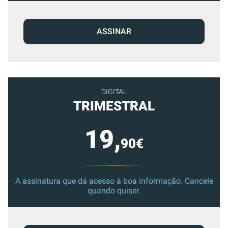
ASSINAR
DIGITAL
TRIMESTRAL
19,
90€
A assinatura que dá acesso à boa informação. Cancele
quando quiser.