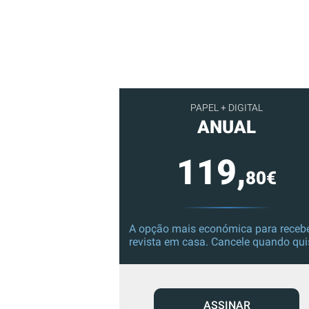
PAPEL + DIGITAL
ANUAL
119,
80€
A opção mais económica para recebe
revista em casa. Cancele quando qui
ASSINAR