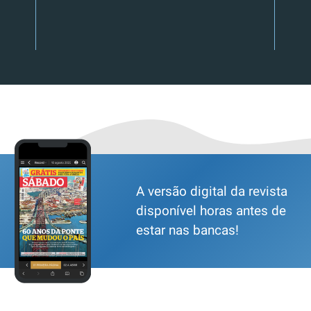
A versão digital da revista
disponível horas antes de
estar nas bancas!