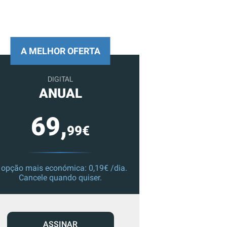
A MELHOR OFERTA
DIGITAL
ANUAL
69,
99€
 opção mais económica: 0,19€ /dia.
Cancele quando quiser.
ASSINAR