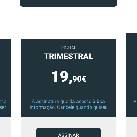
DIGITAL
TRIMESTRAL
19,
90€
r a
A assinatura que dá acesso à boa
A
ser.
informação. Cancele quando quiser.
ASSINAR