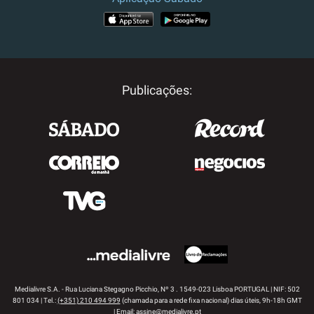
APP STORE
GOOGLE PLAY
Publicações:
Medialivre S.A. - Rua Luciana Stegagno Picchio, Nº 3 . 1549-023 Lisboa PORTUGAL | NIF: 502
801 034 | Tel.:
(+351) 210 494 999
(chamada para a rede fixa nacional) dias úteis, 9h-18h GMT
| Email:
assine@medialivre.pt