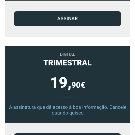
ASSINAR
DIGITAL
TRIMESTRAL
19,
90€
A assinatura que dá acesso à boa informação. Cancele
quando quiser.