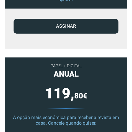
ASSINAR
PAPEL + DIGITAL
ANUAL
119,
80€
A opção mais económica para receber a revista em
casa. Cancele quando quiser.