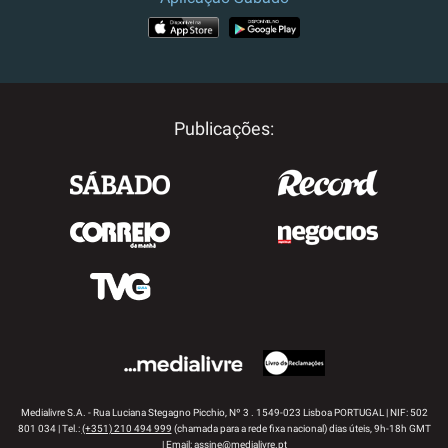
APP STORE
GOOGLE PLAY
Publicações:
Medialivre S.A. - Rua Luciana Stegagno Picchio, Nº 3 . 1549-023 Lisboa PORTUGAL | NIF: 502
801 034 | Tel.:
(+351) 210 494 999
(chamada para a rede fixa nacional) dias úteis, 9h-18h GMT
| Email:
assine@medialivre.pt