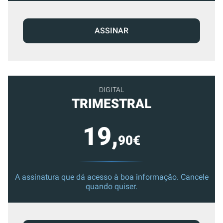
ASSINAR
DIGITAL
TRIMESTRAL
19,
90€
A assinatura que dá acesso à boa informação. Cancele
quando quiser.