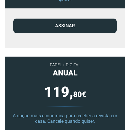
ASSINAR
PAPEL + DIGITAL
ANUAL
119,
80€
A opção mais económica para receber a revista em
casa. Cancele quando quiser.