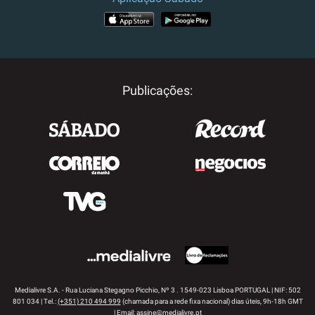
APP STORE
GOOGLE PLAY
Publicações:
Medialivre S.A. - Rua Luciana Stegagno Picchio, Nº 3 . 1549-023 Lisboa PORTUGAL | NIF: 502
801 034 | Tel.:
(+351) 210 494 999
(chamada para a rede fixa nacional) dias úteis, 9h-18h GMT
| Email:
assine@medialivre.pt