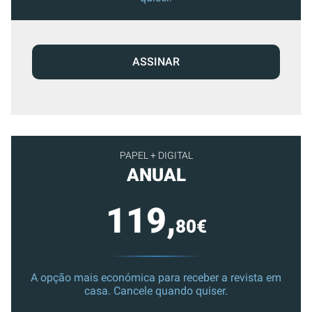
ASSINAR
PAPEL + DIGITAL
ANUAL
119,
80€
A opção mais económica para receber a revista em
casa. Cancele quando quiser.