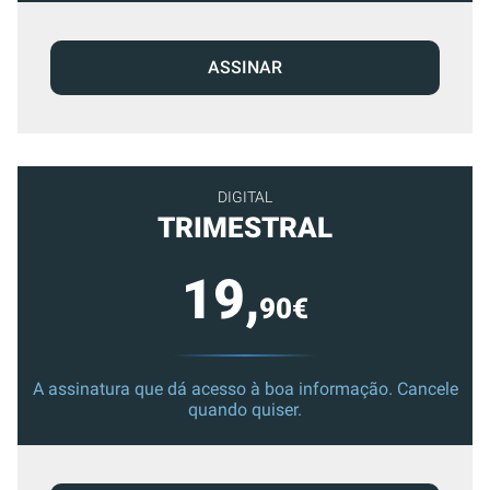
ASSINAR
DIGITAL
TRIMESTRAL
19,
90€
A assinatura que dá acesso à boa informação. Cancele
quando quiser.