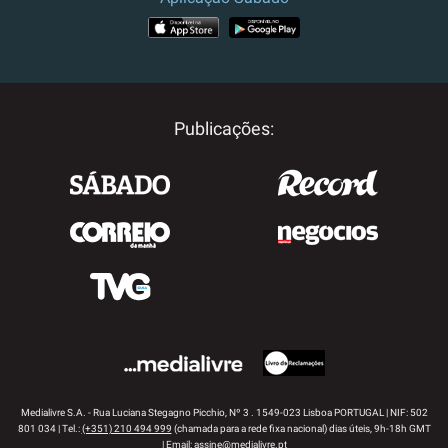
APP STORE
GOOGLE PLAY
Publicações:
Medialivre S.A. - Rua Luciana Stegagno Picchio, Nº 3 . 1549-023 Lisboa PORTUGAL | NIF: 502
801 034 | Tel.:
(+351) 210 494 999
(chamada para a rede fixa nacional) dias úteis, 9h-18h GMT
| Email:
assine@medialivre.pt