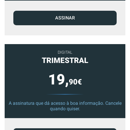
ASSINAR
DIGITAL
TRIMESTRAL
19,
90€
A assinatura que dá acesso à boa informação. Cancele
quando quiser.