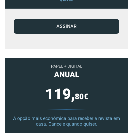
ASSINAR
PAPEL + DIGITAL
ANUAL
119,
80€
A opção mais económica para receber a revista em
casa. Cancele quando quiser.