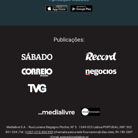
APP STORE
GOOGLE PLAY
Publicações:
Medialivre S.A. - Rua Luciana Stegagno Picchio, Nº 3 . 1549-023 Lisboa PORTUGAL | NIF: 502
801 034 | Tel.:
(+351) 210 494 999
(chamada para a rede fixa nacional) dias úteis, 9h-18h GMT
| Email:
assine@medialivre.pt