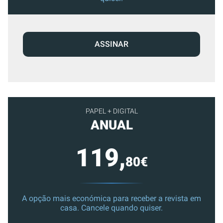
ASSINAR
PAPEL + DIGITAL
ANUAL
119,
80€
A opção mais económica para receber a revista em
casa. Cancele quando quiser.