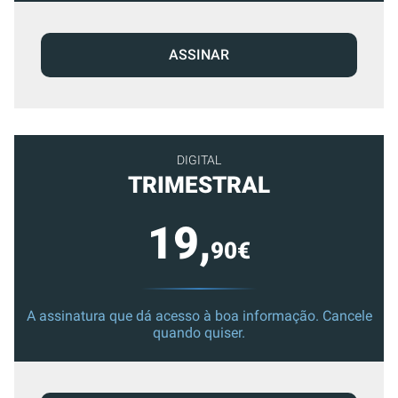
ASSINAR
DIGITAL
TRIMESTRAL
19,
90€
A assinatura que dá acesso à boa informação. Cancele
quando quiser.