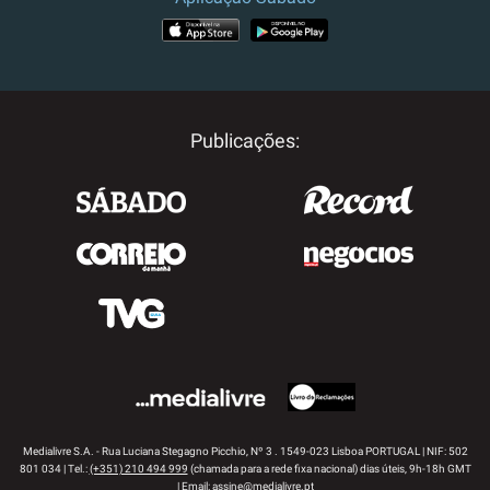
APP STORE
GOOGLE PLAY
Publicações:
Medialivre S.A. - Rua Luciana Stegagno Picchio, Nº 3 . 1549-023 Lisboa PORTUGAL | NIF: 502
801 034 | Tel.:
(+351) 210 494 999
(chamada para a rede fixa nacional) dias úteis, 9h-18h GMT
| Email:
assine@medialivre.pt