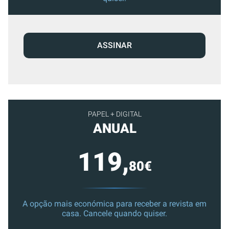
ASSINAR
PAPEL + DIGITAL
ANUAL
119,
80€
A opção mais económica para receber a revista em
casa. Cancele quando quiser.