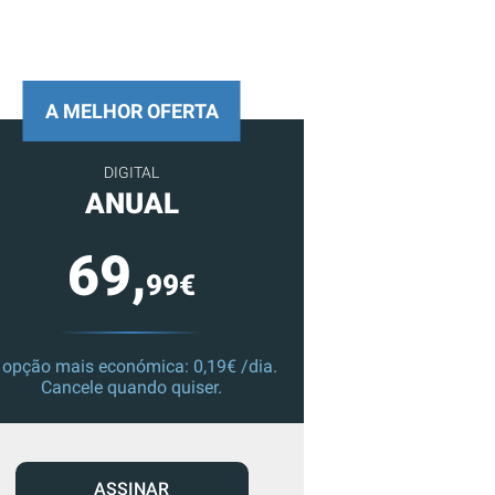
A MELHOR OFERTA
DIGITAL
ANUAL
69,
99€
 opção mais económica: 0,19€ /dia.
Cancele quando quiser.
ASSINAR