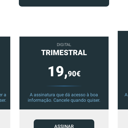
DIGITAL
TRIMESTRAL
19,
90€
r a
A assinatura que dá acesso à boa
A
ser.
informação. Cancele quando quiser.
ASSINAR