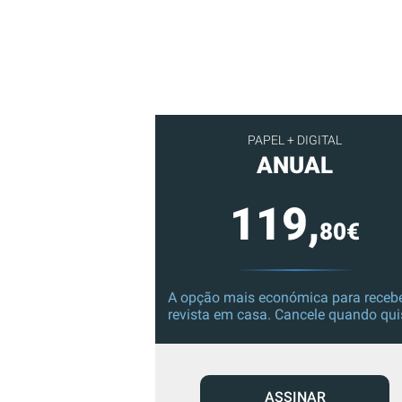
PAPEL + DIGITAL
ANUAL
119,
80€
A opção mais económica para recebe
revista em casa. Cancele quando qui
ASSINAR