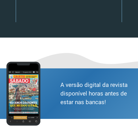
A versão digital da revista
disponível horas antes de
estar nas bancas!