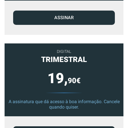
ASSINAR
DIGITAL
TRIMESTRAL
19,
90€
A assinatura que dá acesso à boa informação. Cancele
quando quiser.