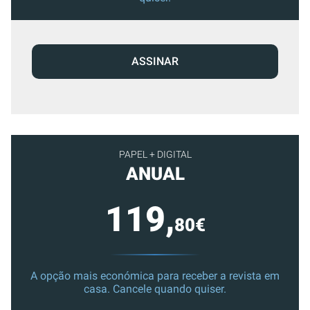
ASSINAR
PAPEL + DIGITAL
ANUAL
119,
80€
A opção mais económica para receber a revista em
casa. Cancele quando quiser.