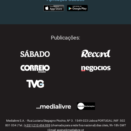
APP STORE
GOOGLE PLAY
Publicações:
Medialivre S.A. - Rua Luciana Stegagno Picchio, Nº 3 . 1549-023 Lisboa PORTUGAL | NIF: 502
801 034 | Tel.:
(+351) 210 494 999
(chamada para a rede fixa nacional) dias úteis, 9h-18h GMT
| Email:
assine@medialivre.pt