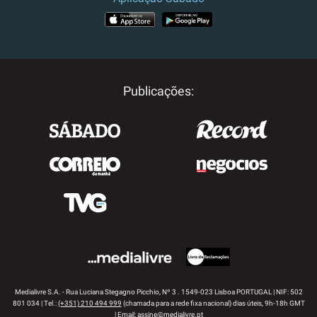
APP STORE
GOOGLE PLAY
Publicações:
Medialivre S.A. - Rua Luciana Stegagno Picchio, Nº 3 . 1549-023 Lisboa PORTUGAL | NIF: 502
801 034 | Tel.:
(+351) 210 494 999
(chamada para a rede fixa nacional) dias úteis, 9h-18h GMT
| Email:
assine@medialivre.pt