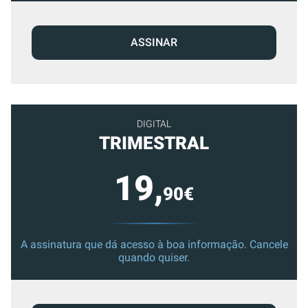
ASSINAR
DIGITAL
TRIMESTRAL
19,
90€
A assinatura que dá acesso à boa informação. Cancele
quando quiser.