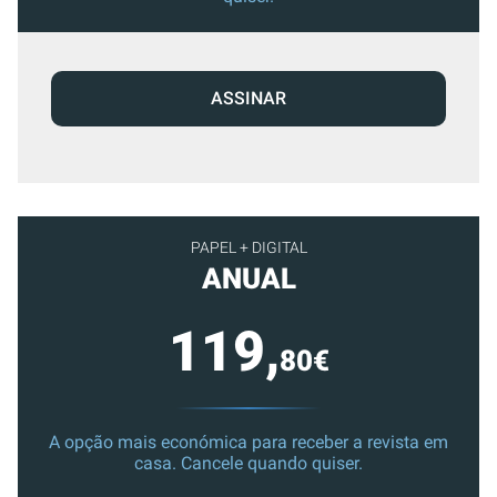
ASSINAR
PAPEL + DIGITAL
ANUAL
119,
80€
A opção mais económica para receber a revista em
casa. Cancele quando quiser.