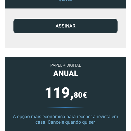
ASSINAR
PAPEL + DIGITAL
ANUAL
119,
80€
A opção mais económica para receber a revista em
casa. Cancele quando quiser.