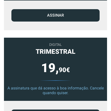
ASSINAR
DIGITAL
TRIMESTRAL
19,
90€
A assinatura que dá acesso à boa informação. Cancele
quando quiser.