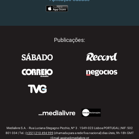
APP STORE
GOOGLE PLAY
Publicações:
Medialivre S.A. - Rua Luciana Stegagno Picchio, Nº 3 . 1549-023 Lisboa PORTUGAL | NIF: 502
801 034 | Tel.:
(+351) 210 494 999
(chamada para a rede fixa nacional) dias úteis, 9h-18h GMT
| Email:
assine@medialivre.pt