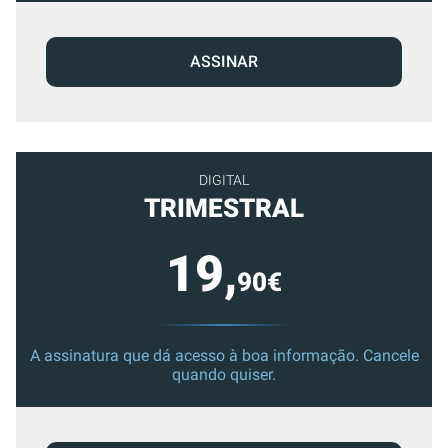
ASSINAR
DIGITAL
TRIMESTRAL
19,
90€
A assinatura que dá acesso à boa informação. Cancele
quando quiser.