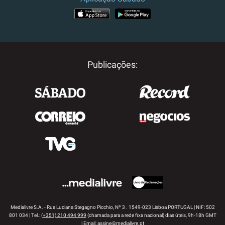
APP STORE
GOOGLE PLAY
Publicações:
Medialivre S.A. - Rua Luciana Stegagno Picchio, Nº 3 . 1549-023 Lisboa PORTUGAL | NIF: 502
801 034 | Tel.:
(+351) 210 494 999
(chamada para a rede fixa nacional) dias úteis, 9h-18h GMT
| Email:
assine@medialivre.pt