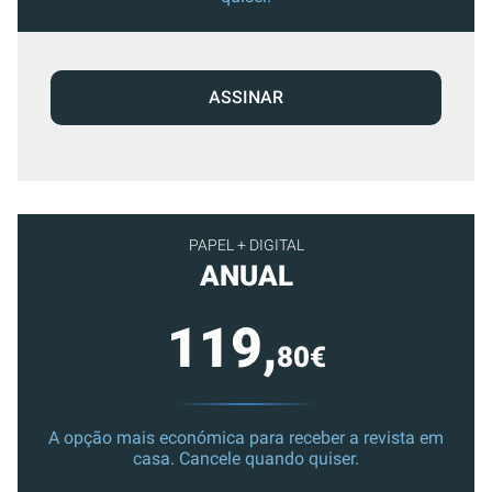
ASSINAR
PAPEL + DIGITAL
ANUAL
119,
80€
A opção mais económica para receber a revista em
casa. Cancele quando quiser.