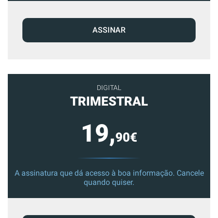
ASSINAR
DIGITAL
TRIMESTRAL
19,
90€
A assinatura que dá acesso à boa informação. Cancele
quando quiser.