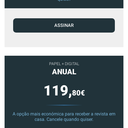
ASSINAR
PAPEL + DIGITAL
ANUAL
119,
80€
A opção mais económica para receber a revista em
casa. Cancele quando quiser.