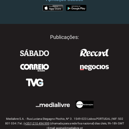
APP STORE
GOOGLE PLAY
Publicações:
Medialivre S.A. - Rua Luciana Stegagno Picchio, Nº 3 . 1549-023 Lisboa PORTUGAL | NIF: 502
801 034 | Tel.:
(+351) 210 494 999
(chamada para a rede fixa nacional) dias úteis, 9h-18h GMT
| Email:
assine@medialivre.pt