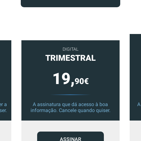
DIGITAL
TRIMESTRAL
19,
90€
r a
A assinatura que dá acesso à boa
A
ser.
informação. Cancele quando quiser.
ASSINAR