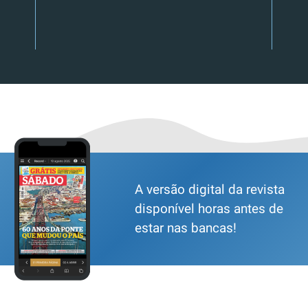
A versão digital da revista
disponível horas antes de
estar nas bancas!