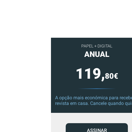
PAPEL + DIGITAL
ANUAL
119,
80€
A opção mais económica para recebe
revista em casa. Cancele quando qui
ASSINAR