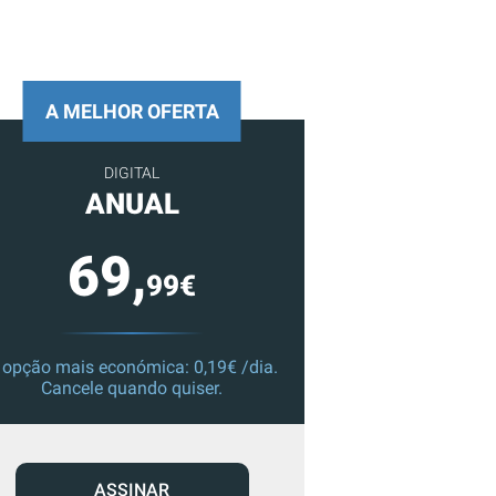
A MELHOR OFERTA
DIGITAL
ANUAL
69,
99€
 opção mais económica: 0,19€ /dia.
Cancele quando quiser.
ASSINAR