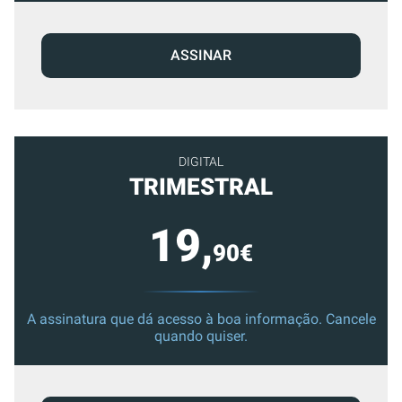
ASSINAR
DIGITAL
TRIMESTRAL
19,
90€
A assinatura que dá acesso à boa informação. Cancele
quando quiser.