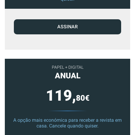
ASSINAR
PAPEL + DIGITAL
ANUAL
119,
80€
A opção mais económica para receber a revista em
casa. Cancele quando quiser.