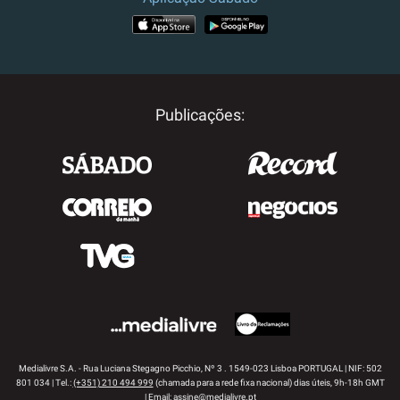
APP STORE
GOOGLE PLAY
Publicações:
Medialivre S.A. - Rua Luciana Stegagno Picchio, Nº 3 . 1549-023 Lisboa PORTUGAL | NIF: 502
801 034 | Tel.:
(+351) 210 494 999
(chamada para a rede fixa nacional) dias úteis, 9h-18h GMT
| Email:
assine@medialivre.pt