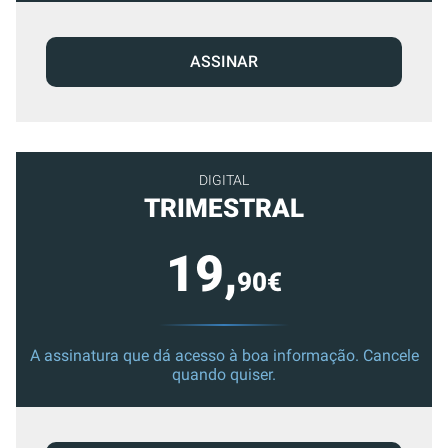
ASSINAR
DIGITAL
TRIMESTRAL
19,
90€
A assinatura que dá acesso à boa informação. Cancele
quando quiser.