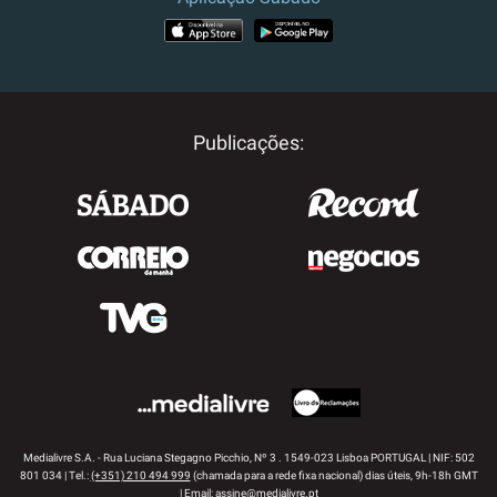
APP STORE
GOOGLE PLAY
Publicações:
Medialivre S.A. - Rua Luciana Stegagno Picchio, Nº 3 . 1549-023 Lisboa PORTUGAL | NIF: 502
801 034 | Tel.:
(+351) 210 494 999
(chamada para a rede fixa nacional) dias úteis, 9h-18h GMT
| Email:
assine@medialivre.pt