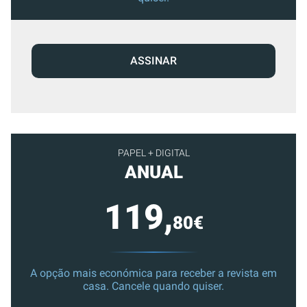
ASSINAR
PAPEL + DIGITAL
ANUAL
119,
80€
A opção mais económica para receber a revista em
casa. Cancele quando quiser.