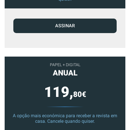
ASSINAR
PAPEL + DIGITAL
ANUAL
119,
80€
A opção mais económica para receber a revista em
casa. Cancele quando quiser.