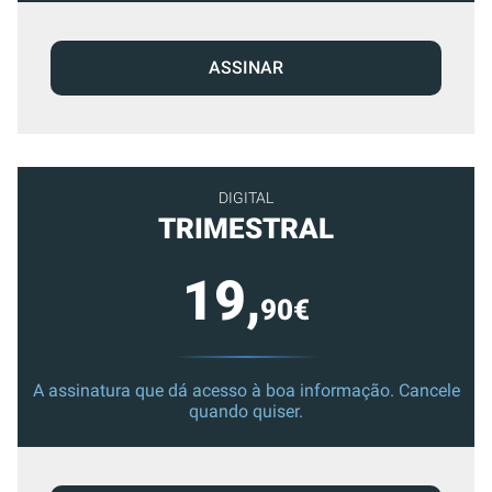
ASSINAR
DIGITAL
TRIMESTRAL
19,
90€
A assinatura que dá acesso à boa informação. Cancele
quando quiser.