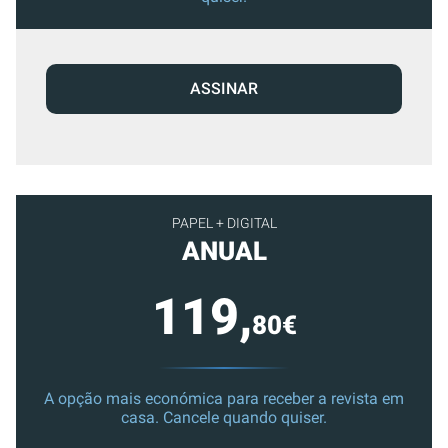
ASSINAR
PAPEL + DIGITAL
ANUAL
119,
80€
A opção mais económica para receber a revista em
casa. Cancele quando quiser.