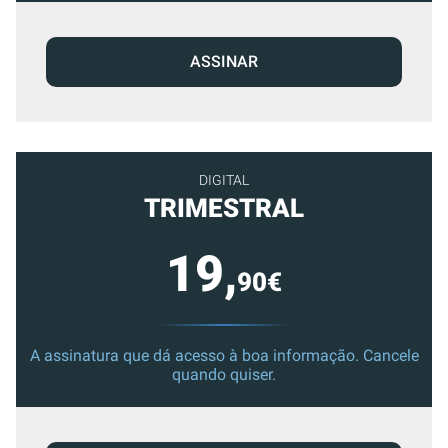
ASSINAR
DIGITAL
TRIMESTRAL
19,
90€
A assinatura que dá acesso à boa informação. Cancele
quando quiser.