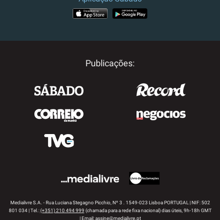
APP STORE
GOOGLE PLAY
Publicações:
Medialivre S.A. - Rua Luciana Stegagno Picchio, Nº 3 . 1549-023 Lisboa PORTUGAL | NIF: 502
801 034 | Tel.:
(+351) 210 494 999
(chamada para a rede fixa nacional) dias úteis, 9h-18h GMT
| Email:
assine@medialivre.pt