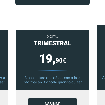
DIGITAL
TRIMESTRAL
19,
90€
r a
A assinatura que dá acesso à boa
A
ser.
informação. Cancele quando quiser.
ASSINAR