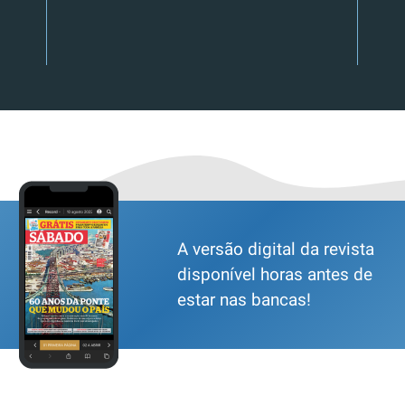
A versão digital da revista
disponível horas antes de
estar nas bancas!