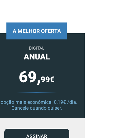
A MELHOR OFERTA
DIGITAL
ANUAL
69,
99€
 opção mais económica: 0,19€ /dia.
Cancele quando quiser.
ASSINAR