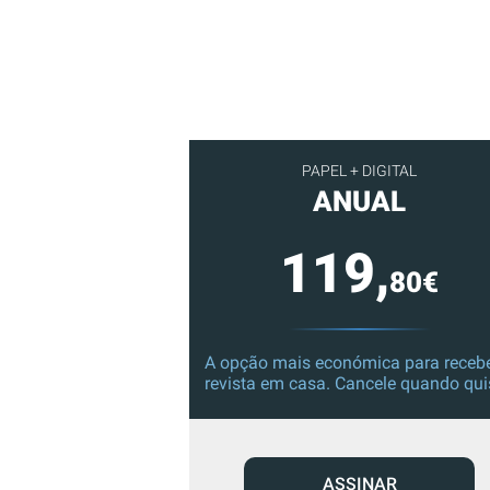
PAPEL + DIGITAL
ANUAL
119,
80€
A opção mais económica para recebe
revista em casa. Cancele quando qui
ASSINAR