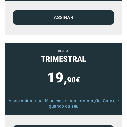
ASSINAR
DIGITAL
TRIMESTRAL
19,
90€
A assinatura que dá acesso à boa informação. Cancele
quando quiser.