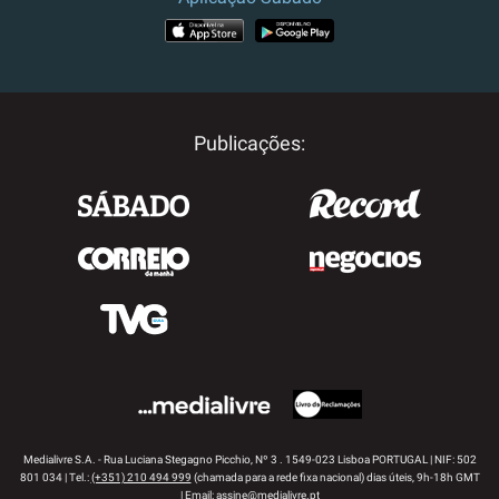
APP STORE
GOOGLE PLAY
Publicações:
Medialivre S.A. - Rua Luciana Stegagno Picchio, Nº 3 . 1549-023 Lisboa PORTUGAL | NIF: 502
801 034 | Tel.:
(+351) 210 494 999
(chamada para a rede fixa nacional) dias úteis, 9h-18h GMT
| Email:
assine@medialivre.pt