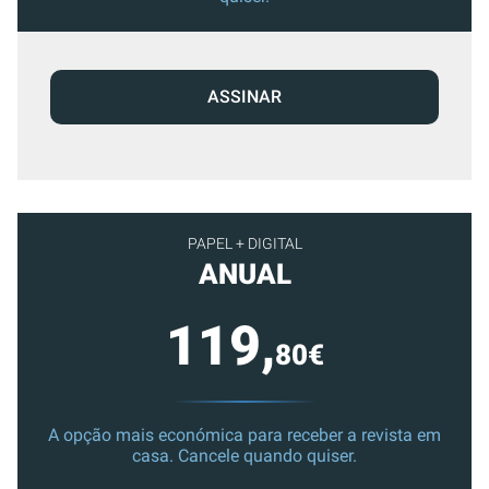
ASSINAR
PAPEL + DIGITAL
ANUAL
119,
80€
A opção mais económica para receber a revista em
casa. Cancele quando quiser.